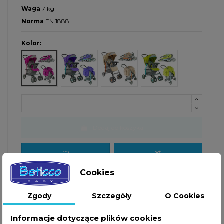
Waga
7 kg
Norma
EN 1888
Kolor:
Fuchsia
Violet
Frappe
Apple Fruit
Dodaj do koszyka
Cookies
Negocjuj cenę
Zgody
Szczegóły
O Cookies
Informacje dotyczące plików cookies