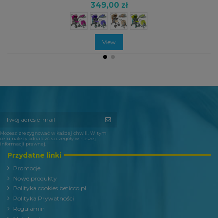
349,00 zł
View
Możesz zrezygnować w każdej chwili. W tym
celu należy odnaleźć szczegóły w naszej
informacji prawnej.
Przydatne linki
Promocje
Nowe produkty
Polityka cookies beticco.pl
Polityka Prywatności
Regulamin