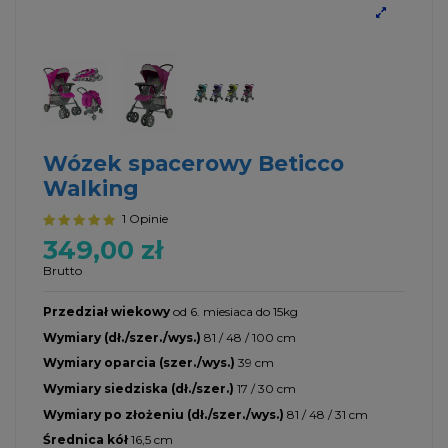
Wózek spacerowy Beticco
Walking
1 Opinie
349,00 zł
Brutto
Przedział wiekowy
od 6. miesiaca do 15kg
Wymiary (dł./szer./wys.)
81 / 48 / 100 cm
Wymiary oparcia (szer./wys.)
39 cm
Wymiary siedziska (dł./szer.)
17 / 30 cm
Wymiary po złożeniu (dł./szer./wys.)
81 / 48 / 31 cm
Średnica kół
16,5 cm