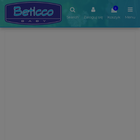
0
Search
Zaloguj się
Koszyk
Menu