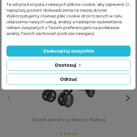
Ta witryna korzysta z własnych plików cookie, aby zapewnić Ci
2 zobacz ponizej produkty, ktore ogladali inni:
najwyższy poziom doświadczenia na naszej stronie .
Wykorzystujemy również pliki cookie stron trzecich w celu
ulepszenia naszych usług, analizy a nastepnie wyświetlania
reklam związanych z Twoimi preferencjami na podstawie
analizy Twoich zachowań podczas nawigacji.
Zaakceptuj wszystkie
Dostosuj
Odrzuć
Wózek spacerowy Beticco Walking