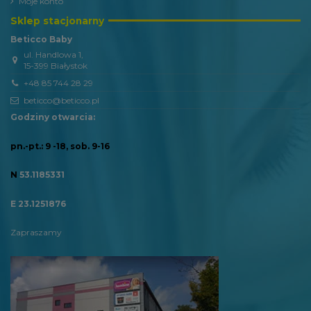
Moje konto
Sklep stacjonarny
Beticco Baby
ul. Handlowa 1,
15-399 Białystok
+48 85 744 28 29
beticco@beticco.pl
Godziny otwarcia:
pn.-pt.: 9 -18, sob. 9-16
N
53.1185331
E 23.1251876
Zapraszamy