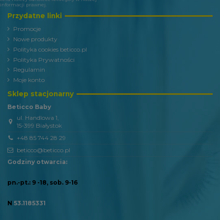
informacji prawnej.
Przydatne linki
Promocje
Nowe produkty
Polityka cookies beticco.pl
Polityka Prywatności
Regulamin
Moje konto
Sklep stacjonarny
Beticco Baby
ul. Handlowa 1,
15-399 Białystok
+48 85 744 28 29
beticco@beticco.pl
Godziny otwarcia:
pn.-pt.: 9 -18, sob. 9-16
N
53.1185331