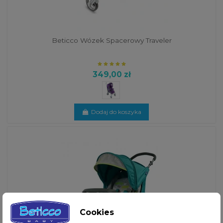
Beticco Wózek Spacerowy Traveler
349,00 zł
Dodaj do koszyka
Cookies