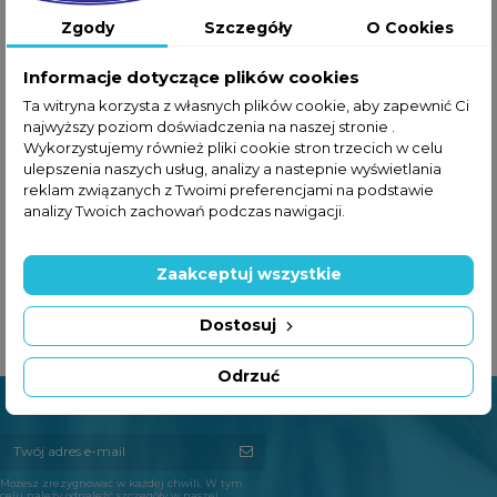
Zgody
Szczegóły
O Cookies
Informacje dotyczące plików cookies
Ta witryna korzysta z własnych plików cookie, aby zapewnić Ci
najwyższy poziom doświadczenia na naszej stronie .
Wykorzystujemy również pliki cookie stron trzecich w celu
Wózek spacerowy Beticco Walking
ulepszenia naszych usług, analizy a nastepnie wyświetlania
reklam związanych z Twoimi preferencjami na podstawie
analizy Twoich zachowań podczas nawigacji.
349,00 zł
Zaakceptuj wszystkie
View
Dostosuj
Odrzuć
Możesz zrezygnować w każdej chwili. W tym
celu należy odnaleźć szczegóły w naszej