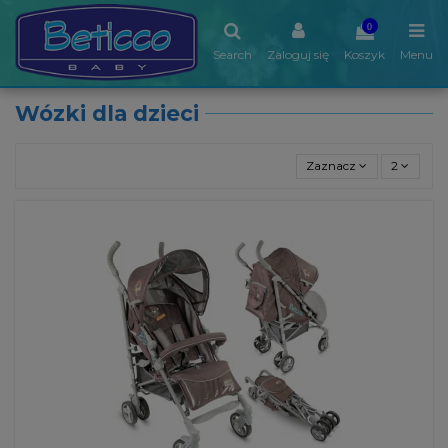
0
Search
Zaloguj się
Koszyk
Menu
Wózki dla dzieci
Zaznacz
2