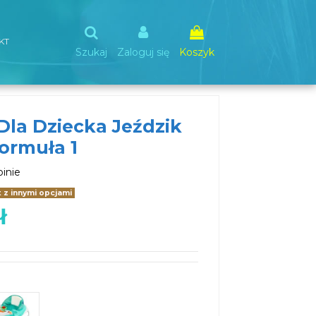
KT
Szukaj
Zaloguj się
Koszyk
Dla Dziecka Jeździk
ormuła 1
pinie
z innymi opcjami
ł
Zielony