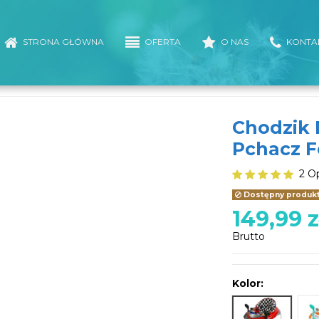
STRONA GŁÓWNA
OFERTA
O NAS
KONTA
Chodzik 
Pchacz F
2 O
Dostępny produkt 
149,99 z
Brutto
Kolor:
Formuła