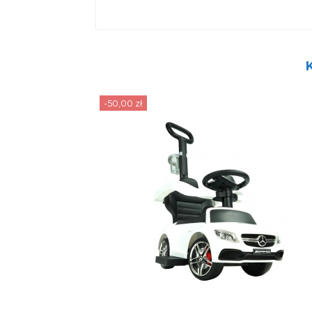
K
-50,00 zł