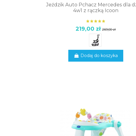
Jeździk Auto Pchacz Mercedes dla dz
4w1 z rączką Icoon
219,00 zł
269,00 zł
Zgo
Informacje d
Ta witryna korzy
Dodaj do koszyka
naszej stronie . 
analizy a nastep
Twoich zachowań
Odr