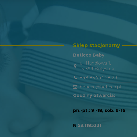
Sklep stacjonarny
Beticco Baby
ul. Handlowa 1,
15-399 Białystok
+48 85 744 28 29
beticco@beticco.pl
Godziny otwarcia:
pn.-pt.: 9 -18, sob. 9-16
N
53.1185331