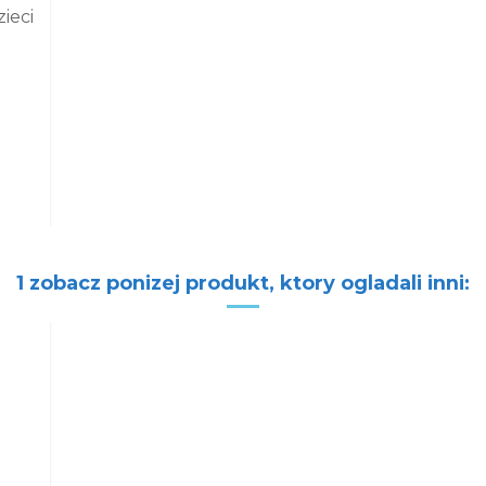
ieci
Cookies
dy
Szczegóły
O C
otyczące plików cookies
sta z własnych plików cookie, aby zapewnić Ci najwyższy poziom doś
Wykorzystujemy również pliki cookie stron trzecich w celu ulepszenia 
nie wyświetlania reklam związanych z Twoimi preferencjami na podsta
 podczas nawigacji.
1 zobacz ponizej produkt, ktory ogladali inni:
zuć
Dostosuj
Zaakceptu